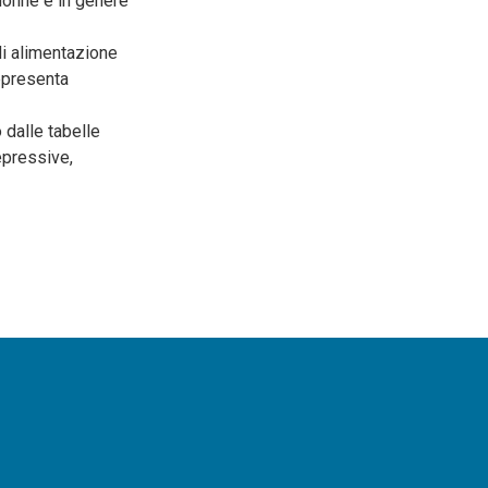
 donne e in genere
di alimentazione
appresenta
 dalle tabelle
epressive,