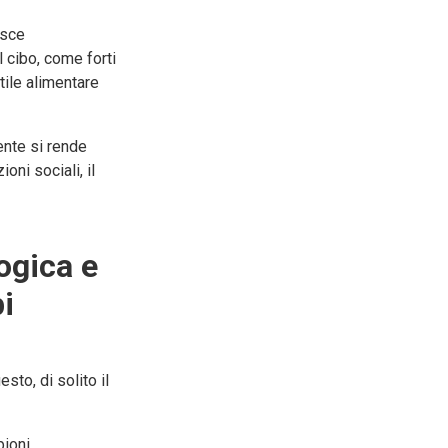
isce
l cibo, come forti
stile alimentare
mente si rende
oni sociali, il
ogica e
bi
to, di solito il
pioni