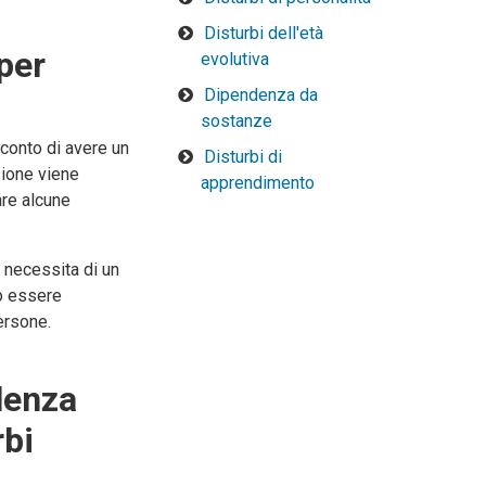
Disturbi dell'età
 per
evolutiva
Dipendenza da
sostanze
 conto di avere un
Disturbi di
zione viene
apprendimento
are alcune
 necessita di un
uò essere
ersone.
lenza
rbi