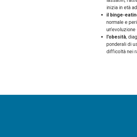
lassativi, l'at
inizia in età a
il binge-eati
normale e peri
un’evoluzione 
l'obesità
, dia
ponderali di 
difficoltà nei 