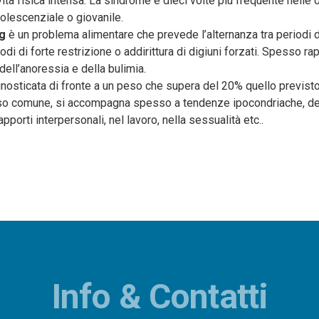
tività fisica intensa. La sindrome è dieci volte più frequente nelle
dolescenziale o giovanile.
ng
è un problema alimentare che prevede l’alternanza tra periodi 
odi di forte restrizione o addirittura di digiuni forzati. Spesso r
dell’anoressia e della bulimia.
gnosticata di fronte a un peso che supera del 20% quello previsto
uso comune, si accompagna spesso a tendenze ipocondriache, d
rapporti interpersonali, nel lavoro, nella sessualità etc..
Info & Contatti