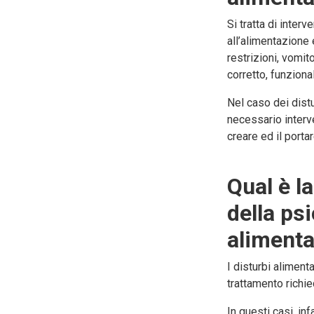
Si tratta di inter
all’alimentazione 
restrizioni, vomit
corretto, funzion
Nel caso dei distu
necessario interve
creare ed il portar
Qual è l
della psi
alimenta
I disturbi aliment
trattamento richi
In questi casi, in