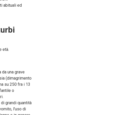
i abituali ed
urbi
e età.
ta da una grave
ssia (dimagrimento
na su 250 fra i 13
fantile o
i.
di grandi quantità
omito, l'uso di