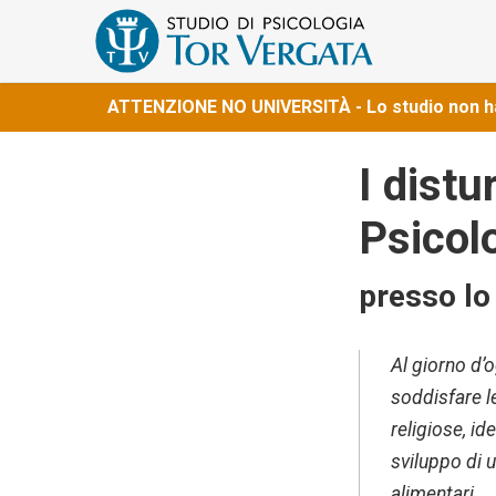
ATTENZIONE NO UNIVERSITÀ - Lo studio non ha a
I distu
Psicol
presso lo
Al giorno d’o
soddisfare le
religiose, i
sviluppo di u
alimentari.