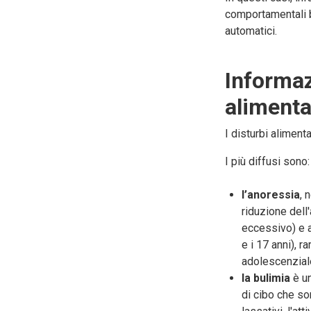
comportamentali b
automatici.
Informaz
alimenta
I disturbi aliment
I più diffusi sono:
l’anoressia
, 
riduzione dell
eccessivo) e a
e i 17 anni), 
adolescenziale
la bulimia
è un
di cibo che so