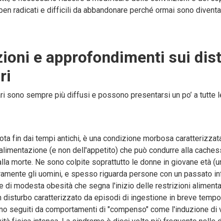
en radicati e difficili da abbandonare perché ormai sono diventat
ioni e approfondimenti sui dist
ri
ari sono sempre più diffusi e possono presentarsi un po’ a tutte l
nota fin dai tempi antichi, è una condizione morbosa caratterizza
'alimentazione (e non dell'appetito) che può condurre alla cache
lla morte. Ne sono colpite soprattutto le donne in giovane età (u
raramente gli uomini, e spesso riguarda persone con un passato in
 di modesta obesità che segna l'inizio delle restrizioni alimentar
 disturbo caratterizzato da episodi di ingestione in breve tempo 
no seguiti da comportamenti di "compenso" come l'induzione di v