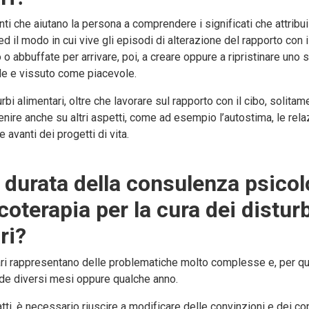
venti che aiutano la persona a comprendere i significati che attribu
ed il modo in cui vive gli episodi di alterazione del rapporto con i
o o abbuffate per arrivare, poi, a creare oppure a ripristinare uno 
ale e vissuto come piacevole.
rbi alimentari, oltre che lavorare sul rapporto con il cibo, solita
nire anche su altri aspetti, come ad esempio l’autostima, le relazi
e avanti dei progetti di vita.
a durata della consulenza psicol
coterapia per la cura dei distur
ri?
ari rappresentano delle problematiche molto complesse e, per ques
ede diversi mesi oppure qualche anno.
fatti, è necessario riuscire a modificare delle convinzioni e dei co