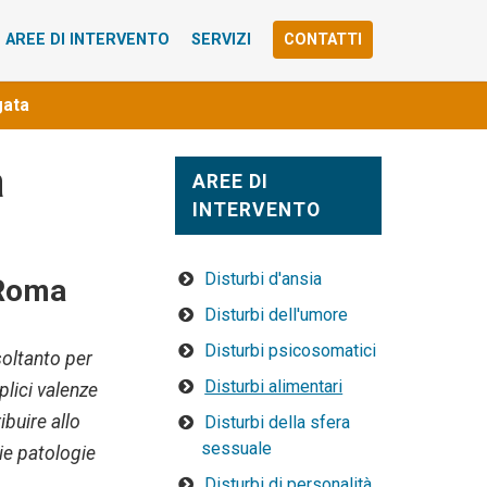
AREE DI INTERVENTO
SERVIZI
CONTATTI
gata
a
AREE DI
INTERVENTO
Disturbi d'ansia
 Roma
Disturbi dell'umore
Disturbi psicosomatici
soltanto per
Disturbi alimentari
plici valenze
ibuire allo
Disturbi della sfera
sessuale
rie patologie
Disturbi di personalità