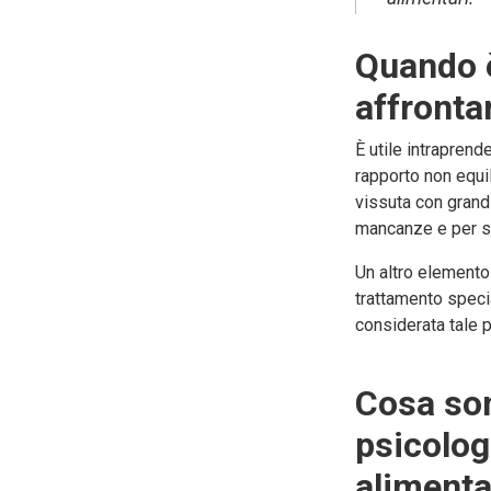
Quando è
affrontar
È utile intraprend
rapporto non equil
vissuta con grand
mancanze e per s
Un altro elemento
trattamento speci
considerata tale 
Cosa son
psicologi
alimenta